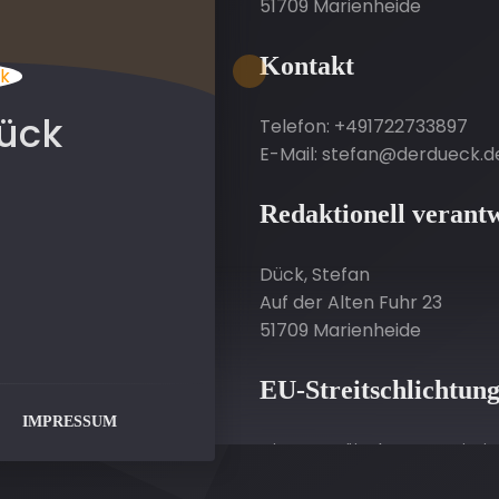
51709 Marienheide
Kontakt
ück
Telefon: +491722733897
E-Mail: stefan@derdueck.d
Redaktionell verantw
Dück, Stefan
Auf der Alten Fuhr 23
51709 Marienheide
EU-Streitschlichtun
IMPRESSUM
Die Europäische Kommission 
Streitbeilegung (OS) bereit