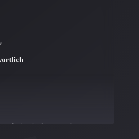
e
ortlich
g
stellt eine Plattform zur Online-
:
https://ec.europa.eu/consumers/odr/
.